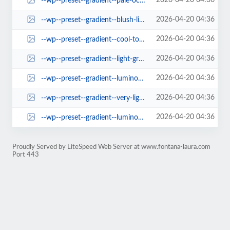
2026-04-20 04:36
--wp--preset--gradient--pale-ocean.jpg
2026-04-20 04:36
--wp--preset--gradient--blush-light-purple.jpg
2026-04-20 04:36
--wp--preset--gradient--cool-to-warm-spectrum.jpg
2026-04-20 04:36
--wp--preset--gradient--light-green-cyan-to-vivid-green-cyan.jpg
2026-04-20 04:36
--wp--preset--gradient--luminous-vivid-orange-to-vivid-red.jpg
2026-04-20 04:36
--wp--preset--gradient--very-light-gray-to-cyan-bluish-gray.jpg
2026-04-20 04:36
--wp--preset--gradient--luminous-vivid-amber-to-luminous-vivid-orange.jpg
Proudly Served by LiteSpeed Web Server at www.fontana-laura.com
Port 443