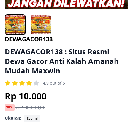
DEWAGACOR138
DEWAGACOR138 : Situs Resmi
Dewa Gacor Anti Kalah Amanah
Mudah Maxwin
4.9 out of 5
Rp 10.000
Rp 100.000,00
90%
Ukuran:
138 ml