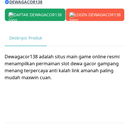
DEWAGACOR138
DAFTAR DEWAGACOR138
LOGIN DEWAGACOR138
Deskripsi Produk
Dewagacor138 adalah situs main game online resmi
menampilkan permainan slot dewa gacor gampang
menang terpercaya anti kalah link amanah paling
mudah maxwin cuan.