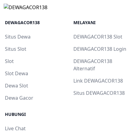
DEWAGACOR138
MELAYANI
Situs Dewa
DEWAGACOR138 Slot
Situs Slot
DEWAGACOR138 Login
Slot
DEWAGACOR138
Alternatif
Slot Dewa
Link DEWAGACOR138
Dewa Slot
Situs DEWAGACOR138
Dewa Gacor
HUBUNGI
Live Chat