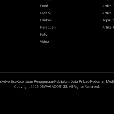
Food
Artikel
UMKM
Artikel 
Edukasi
Topik P
Parapuan
Artikel
Foto
Video
s
Advertise
Ketentuan Penggunaan
Kebijakan Data Pribadi
Pedoman Media
Copyright 2026 DEWAGACOR138. All Rights Reserved.