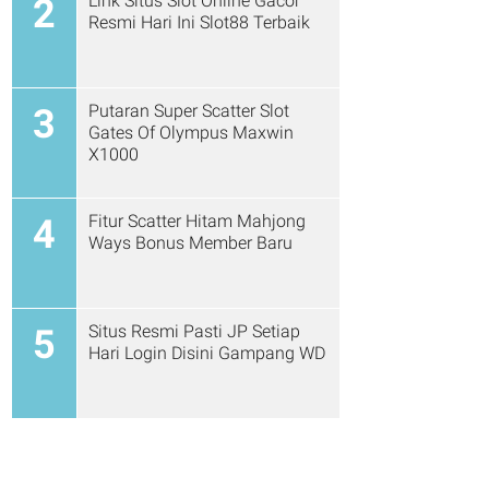
Link Situs Slot Online Gacor
2
Resmi Hari Ini Slot88 Terbaik
Putaran Super Scatter Slot
3
Gates Of Olympus Maxwin
X1000
Fitur Scatter Hitam Mahjong
4
Ways Bonus Member Baru
Situs Resmi Pasti JP Setiap
5
Hari Login Disini Gampang WD