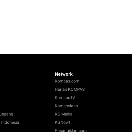
Network
Kompas.com
Harian KOMPAS
KompasTV
Kompasiana
Jepang
KG Media
 Indonesia
KGNow!
Pasangiklan.com