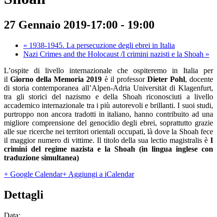
27 Gennaio 2019-17:00
-
19:00
«
1938-1945. La persecuzione degli ebrei in Italia
Nazi Crimes and the Holocaust /I crimini nazisti e la Shoah
»
L’ospite di livello internazionale che ospiteremo in Italia per
il
Giorno della Memoria 2019
è il professor
Dieter Pohl
, docente
di storia contemporanea all’Alpen-Adria Universität di Klagenfurt,
tra gli storici del nazismo e della Shoah riconosciuti a livello
accademico internazionale tra i più autorevoli e brillanti. I suoi studi,
purtroppo non ancora tradotti in italiano, hanno contribuito ad una
migliore comprensione del genocidio degli ebrei, soprattutto grazie
alle sue ricerche nei territori orientali occupati, là dove la Shoah fece
il maggior numero di vittime. Il titolo della sua lectio magistralis è
I
crimini del regime nazista e la Shoah
(in lingua inglese con
traduzione simultanea)
+ Google Calendar
+ Aggiungi a iCalendar
Dettagli
Data: