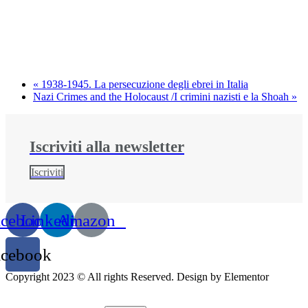
«
1938-1945. La persecuzione degli ebrei in Italia
Nazi Crimes and the Holocaust /I crimini nazisti e la Shoah
»
Iscriviti alla newsletter​
Iscriviti
acebook
Linkedin
Amazon
acebook
Copyright 2023 © All rights Reserved. Design by Elementor
Utilizzando il sito, accetti l'utilizzo dei cookie da parte nostra.