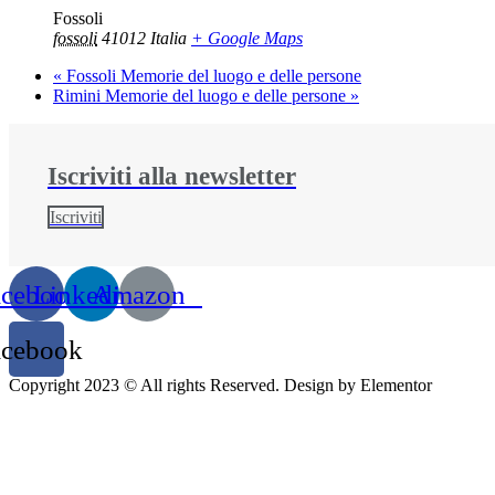
Fossoli
fossoli
41012
Italia
+ Google Maps
«
Fossoli Memorie del luogo e delle persone
Rimini Memorie del luogo e delle persone
»
Iscriviti alla newsletter​
Iscriviti
acebook
Linkedin
Amazon
acebook
Copyright 2023 © All rights Reserved. Design by Elementor
Utilizzando il sito, accetti l'utilizzo dei cookie da parte nostra.
maggior
Questo sito utilizza i cookie per fornire la migliore esperienza di nav
utilizzo.